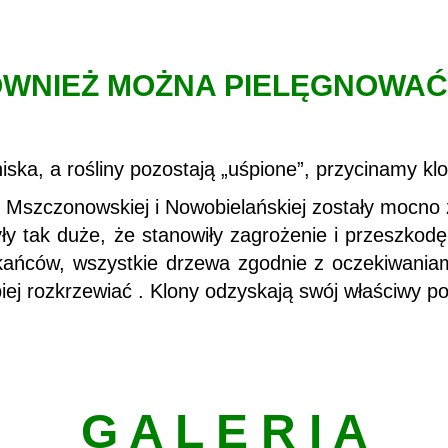
ÓWNIEŻ MOŻNA PIELĘGNOWAĆ
niska, a rośliny pozostają „uśpione”, przycinamy k
c Mszczonowskiej i Nowobielańskiej zostały mocno
były tak duże, że stanowiły zagrożenie i przeszk
ńców, wszystkie drzewa zgodnie z oczekiwaniami
iej rozkrzewiać . Klony odzyskają swój właściwy po
G A L E R I A