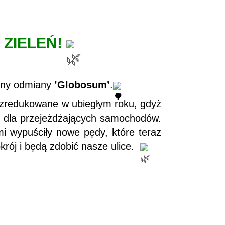
 ZIELEŃ!
lony odmiany
’Globosum’
.
 zredukowane w ubiegłym roku, gdyż
odę dla przejeżdżających samochodów.
 wypuściły nowe pędy, które teraz
krój i będą zdobić nasze ulice.